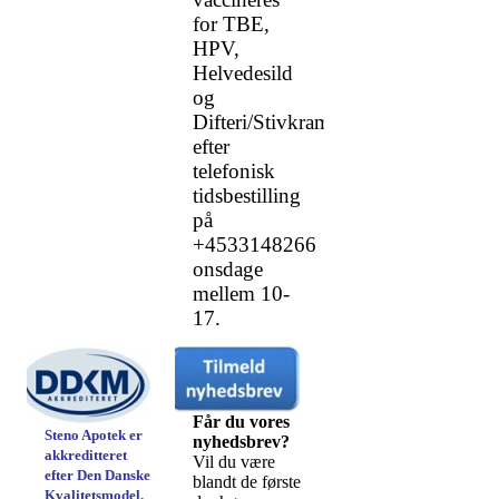
for TBE,
HPV,
Helvedesild
og
Difteri/Stivkrampe
efter
telefonisk
tidsbestilling
på
+4533148266
onsdage
mellem 10-
17.
Får du vores
Steno Apotek er
nyhedsbrev?
akkreditteret
Vil du være
efter Den Danske
blandt de første
Kvalitetsmodel.