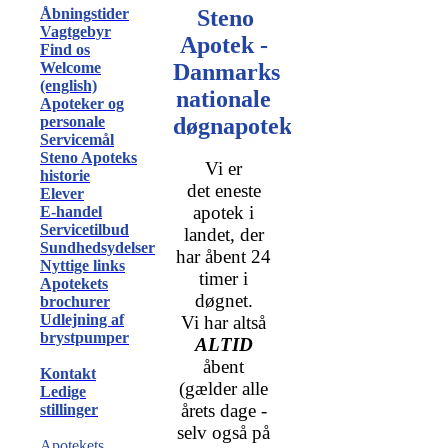
Åbningstider
Steno
Vagtgebyr
Apotek -
Find os
Welcome
Danmarks
(english)
nationale
Apoteker og
personale
døgnapotek
Servicemål
Steno Apoteks
Vi er
historie
det eneste
Elever
apotek i
E-handel
Servicetilbud
landet, der
Sundhedsydelser
har åbent 24
Nyttige links
timer i
Apotekets
døgnet.
brochurer
Udlejning af
Vi har altså
brystpumper
ALTID
åbent
Kontakt
(gælder alle
Ledige
årets dage -
stillinger
selv også på
Apotekets