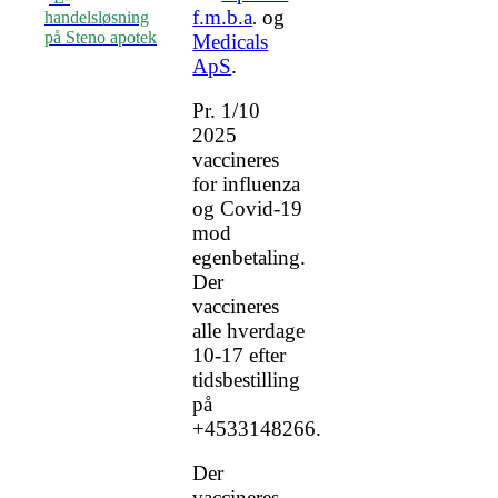
f.m.b.a
og
handelsløsning
.
på Steno apotek
Medicals
ApS
.
Pr. 1/10
2025
vaccineres
for influenza
og Covid-19
mod
egenbetaling.
Der
vaccineres
alle hverdage
10-17 efter
tidsbestilling
på
+4533148266.
Der
vaccineres