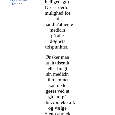
helligedage)
Hotline
Der er derfor
mulighed for
at
handle/afhente
medicin
på alle
døgnets
tidspunkter.
Ønsker man
at få tilsendt
eller bragt
sin medicin
til hjemmet
kan dette
gøres ved at
gå ind på
dinApoteker.dk
og vælge
Steno apotek