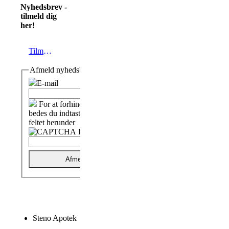
Nyhedsbrev -
tilmeld dig
her!
Tilmeld
Afmeld nyhedsbrev
E-mail
For at forhindre spam
bedes du indtaste tegnene i
feltet herunder
Afmeld
Steno Apotek